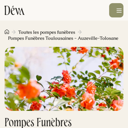
Ouvrir le men
Obsèques
Toutes les pompes funèbres
Pompes Funèbres Toulousaines - Auzeville-Tolosane
Prévoyance
Monument funéraire
Livraison de fleurs
Blog
Pompes Funèbres