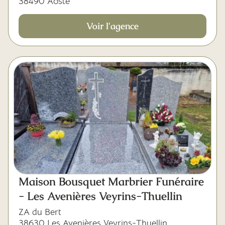
38490 Aoste
Voir l'agence
Maison Bousquet Marbrier Funéraire
- Les Avenières Veyrins-Thuellin
ZA du Bert
38630 Les Avenières Veyrins-Thuellin