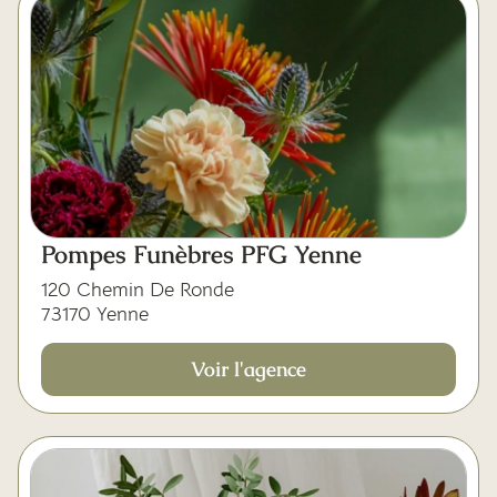
Mes dernières volontés
Pompes Funèbres PFG Yenne
120 Chemin De Ronde
73170 Yenne
Voir l'agence