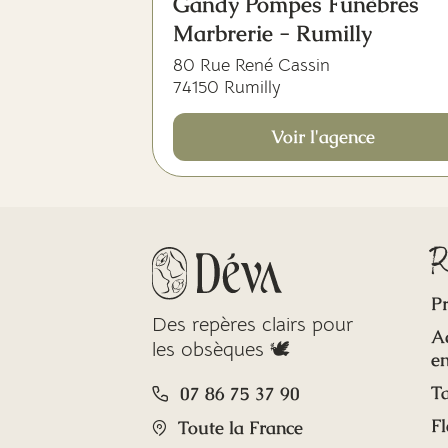
Gandy Pompes Funèbres
Marbrerie - Rumilly
80 Rue René Cassin
74150 Rumilly
Voir l'agence
R
Pr
Des repères clairs pour
A
les obsèques 🕊️
en
Ta
07 86 75 37 90
Fl
Toute la France