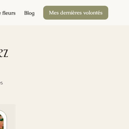
Mes dernières volontés
 fleurs
Blog
ez
es