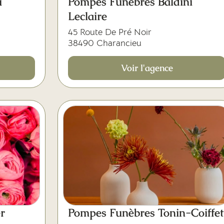
i
Pompes Funèbres Baldini
Leclaire
45 Route De Pré Noir
38490 Charancieu
Voir l'agence
r
Pompes Funèbres Tonin-Coiffet