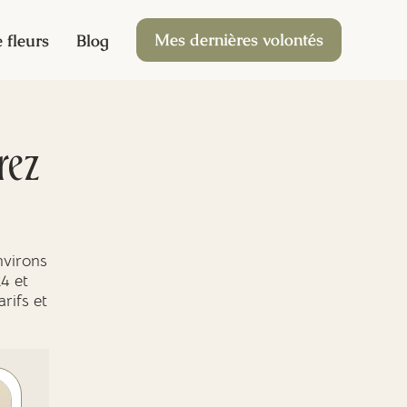
Mes dernières volontés
 fleurs
Blog
rez
nvirons
4 et
rifs et