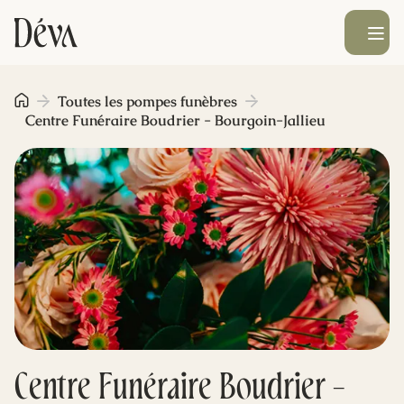
Ouvrir le men
Obsèques
Toutes les pompes funèbres
Centre Funéraire Boudrier - Bourgoin-Jallieu
Prévoyance
Monument funéraire
Livraison de fleurs
Blog
Centre Funéraire Boudrier -