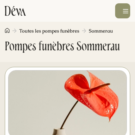
Ouvrir le men
Toutes les pompes funèbres
Sommerau
Obsèques
Pompes funèbres Sommerau
Prévoyance
Monument funéraire
Livraison de fleurs
Blog