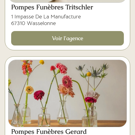
Mes dernières volontés
Pompes Funèbres Tritschler
1 Impasse De La Manufacture
67310 Wasselonne
Voir l'agence
Pompes Funèbres Gerard