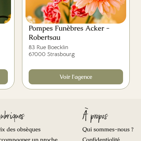
Pompes Funèbres Acker -
Robertsau
83 Rue Boecklin
67000 Strasbourg
Voir l'agence
ubriques
À propos
ix des obsèques
Qui sommes-nous ?
ccompagner un proche
Confidentialité