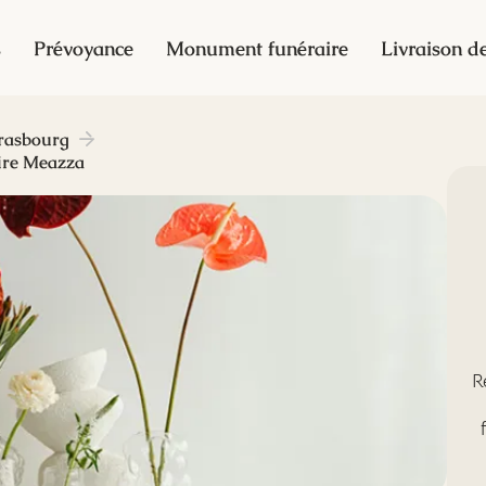
s
Prévoyance
Monument funéraire
Livraison de
rasbourg
ire Meazza
R