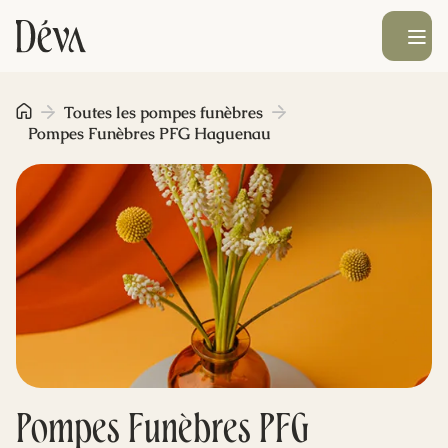
Ouvrir le men
Obsèques
Toutes les pompes funèbres
Pompes Funèbres PFG Haguenau
Prévoyance
Monument funéraire
Livraison de fleurs
Blog
Pompes Funèbres PFG