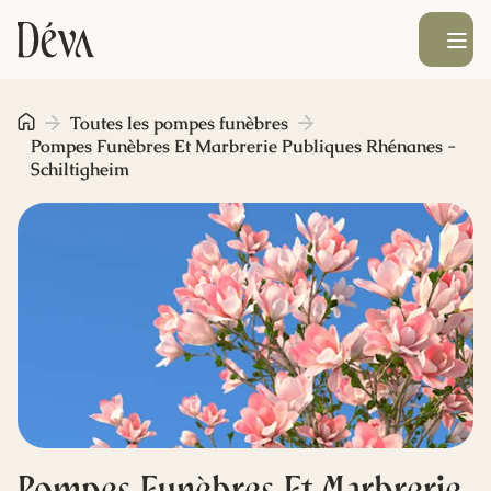
Ouvrir le men
Obsèques
Toutes les pompes funèbres
Pompes Funèbres Et Marbrerie Publiques Rhénanes -
Schiltigheim
Prévoyance
Monument funéraire
Livraison de fleurs
Blog