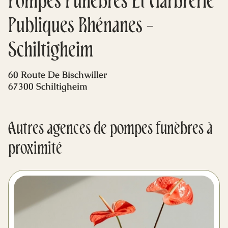
Pompes Funèbres Et Marbrerie
Mes dernières volontés
Publiques Rhénanes -
Schiltigheim
60 Route De Bischwiller
67300 Schiltigheim
Autres agences de pompes funèbres à
proximité