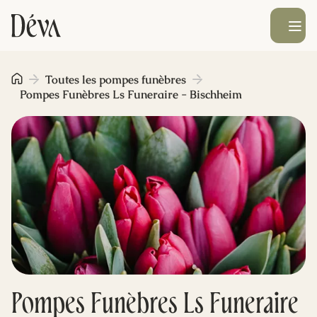
Ouvrir le men
Obsèques
Toutes les pompes funèbres
Pompes Funèbres Ls Funeraire - Bischheim
Prévoyance
Monument funéraire
Livraison de fleurs
Blog
Pompes Funèbres Ls Funeraire