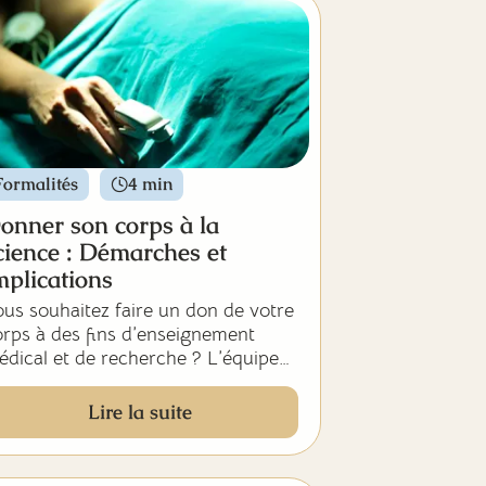
rsonnalisables pour expliquer la
nté de façon simple et adaptée.
Formalités
4 min
onner son corps à la
cience : Démarches et
mplications
us souhaitez faire un don de votre
rps à des fins d’enseignement
dical et de recherche ? L’équipe
va vous informe sur les
émarches à effectuer pour devenir
Lire la suite
nneur, ainsi que sur l’importance
 ce geste pour la médecine, la
rmation hospitalière et la