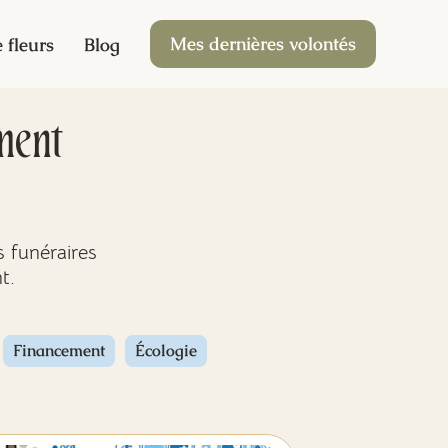
Mes dernières volontés
 fleurs
Blog
ment
 funéraires
t.
Financement
Écologie