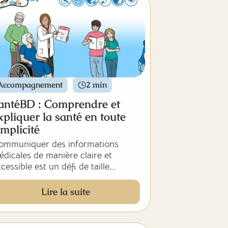
Accompagnement
2 min
antéBD : Comprendre et
xpliquer la santé en toute
implicité
ommuniquer des informations
dicales de manière claire et
cessible est un défi de taille,
rticulièrement pour les personnes
 situation de handicap. C’est
Lire la suite
ourquoi nous avons choisi de vous
rler de “SantéBD”, une initiative
i propose des outils