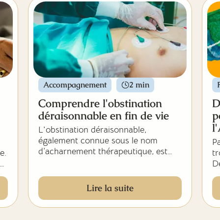
re
C
d
s
de
d’
e
m
so
Accompagnement
2 min
Comprendre l'obstination
D
déraisonnable en fin de vie
p
l
L'obstination déraisonnable,
également connue sous le nom
P
d’acharnement thérapeutique, est
e.
tr
une pratique médicale controversée
s
Dé
qui suscite de nombreuses
g
discussions au sein de la
us
do
Lire la suite
communauté médicale, éthique et
de
législative.
a