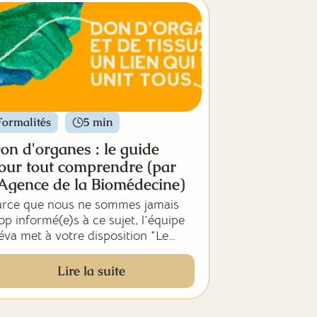
cherche scientifique.
e don est complémentaire à celui
es organes, qui permet de sauver
s vies par le biais des greffes
organes, et s’inscrit dans une
ême logique de transmission et de
lidarité post-mortem.
Formalités
5 min
on d'organes : le guide
our tout comprendre (par
'Agence de la Biomédecine)
arce que nous ne sommes jamais
op informé(e)s à ce sujet, l'équipe
va met à votre disposition "Le
uide pour tout comprendre" sur le
n d'organes, réalisé par l'Agence
Lire la suite
 la biomédecine.