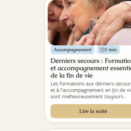
Accompagnement
3 min
Derniers secours : Formati
et accompagnement essenti
de la fin de vie
Les formations aux derniers secour
et à l’accompagnement en fin de vi
sont malheureusement toujours
insuffisantes, entraînant souvent d
situations de détresse et de
Lire la suite
souffrance, tant pour les personne
malades que pour leurs proches.