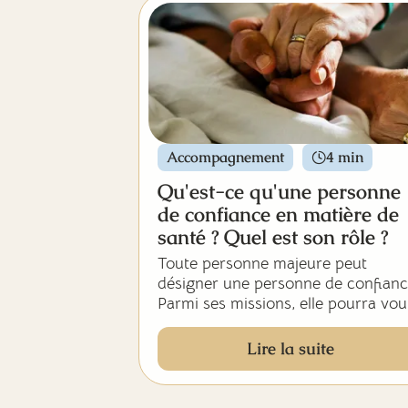
Se préparer à ces moments est
essentiel pour offrir un soutien
adapté et respecter la dignité des
personnes concernées. C’est
pourquoi nous avons choisi de vou
parler de “Derniers secours”, qui
propose cette formation important
et nécessaire.
Accompagnement
4 min
Qu'est-ce qu'une personne
de confiance en matière de
santé ? Quel est son rôle ?
Toute personne majeure peut
désigner une personne de confianc
Parmi ses missions, elle pourra vou
accompagner dans vos démarches
liées à votre santé et, si un jour, vo
Lire la suite
êtes hors d’état d’exprimer votre
volonté, elle sera consultée en
priorité pour l’exprimer : elle pourr