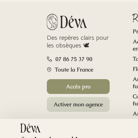
R
Pr
Des repères clairs pour
A
les obsèques 🕊️
en
Ta
07 86 75 37 90
Fl
Toute la France
A
f
Accès pro
C
f
Activer mon agence
A
M
Co