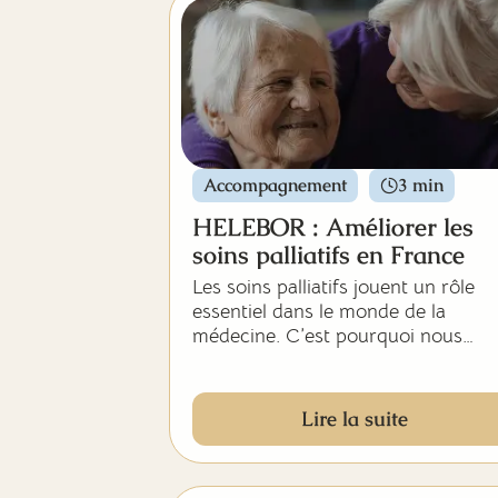
Accompagnement
3 min
HELEBOR : Améliorer les
soins palliatifs en France
Les soins palliatifs jouent un rôle
essentiel dans le monde de la
médecine. C’est pourquoi nous
avons choisi de vous parler de
“HELEBOR”, une structure d’intérê
général dédiée à la progression de
Lire la suite
soins palliatifs en France.