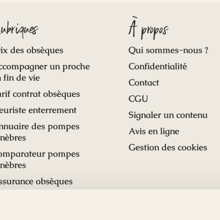
ubriques
À propos
ix des obsèques
Qui sommes-nous ?
ccompagner un proche
Confidentialité
 fin de vie
Contact
rif contrat obsèques
CGU
euriste enterrement
Signaler un contenu
nnuaire des pompes
Avis en ligne
unèbres
Gestion des cookies
omparateur pompes
unèbres
ssurance obsèques
onument funéraire
nseils et actualités