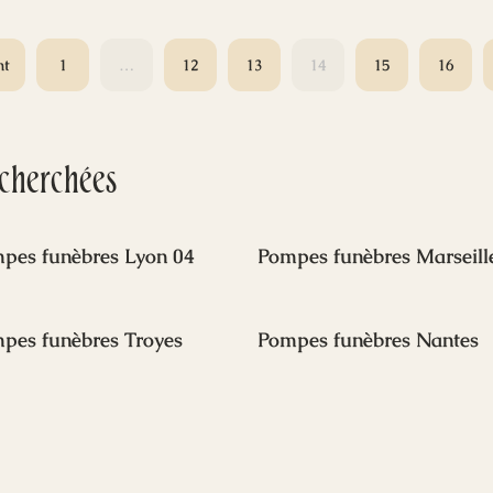
Dans cet article, nous examinerons
à
de plus près ce concept, ses
implications et les défis qu’il pose
nt
1
…
12
13
14
15
16
(current)
pour les patients en fin de vie, leurs
familles et les professionnels de la
e
santé.
echerchées
pes funèbres Lyon 04
Pompes funèbres Marseill
pes funèbres Troyes
Pompes funèbres Nantes