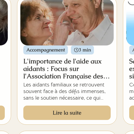
Accompagnement
3 min
L'importance de l'aide aux
S
aidants : Focus sur
e
l'Association Française des
s
Aidants
Les aidants familiaux se retrouvent
C
souvent face à des défis immenses,
mé
sans le soutien nécessaire, ce qui
ac
t
peut entraîner des situations de
pa
s
détresse pour eux et leurs proches.
en
Lire la suite
p
C’est pourquoi nous avons choisi de
pa
vous parler de l’Association
qu