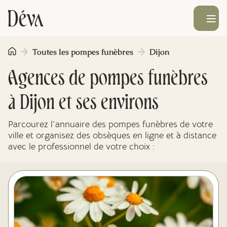
Ouvrir le men
Toutes les pompes funèbres
Dijon
Obsèques
Agences de pompes funèbres
Prévoyance
à
Dijon
et ses environs
Monument funéraire
Parcourez l'annuaire des pompes funèbres de votre
ville et organisez des obsèques en ligne et à distance
avec le professionnel de votre choix :
Livraison de fleurs
Blog