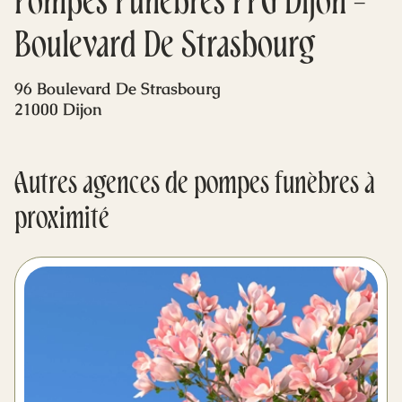
Pompes Funèbres PFG Dijon -
Mes dernières volontés
Boulevard De Strasbourg
96 Boulevard De Strasbourg
21000 Dijon
Autres agences de pompes funèbres à
proximité