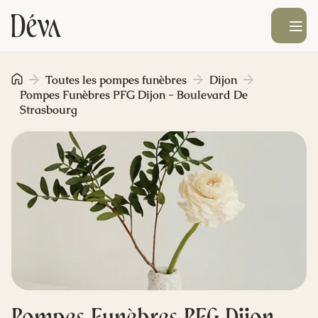
Ouvrir le men
Obsèques
Toutes les pompes funèbres
Dijon
Pompes Funèbres PFG Dijon - Boulevard De
Strasbourg
Prévoyance
Monument funéraire
Livraison de fleurs
Blog