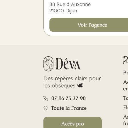
88 Rue d'Auxonne
21000 Dijon
Voir l'agence
R
Pr
Des repères clairs pour
A
les obsèques 🕊️
en
Ta
07 86 75 37 90
Fl
Toute la France
A
f
Accès pro