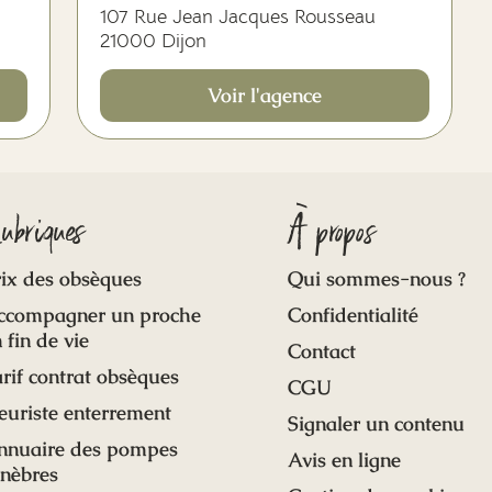
107 Rue Jean Jacques Rousseau
21000 Dijon
Voir l'agence
ubriques
À propos
ix des obsèques
Qui sommes-nous ?
ccompagner un proche
Confidentialité
 fin de vie
Contact
rif contrat obsèques
CGU
euriste enterrement
Signaler un contenu
nnuaire des pompes
Avis en ligne
unèbres