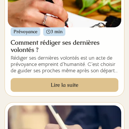
âges de la vie pour vous aider à anticiper
l’organisation des funérailles en toute clarté.
Prévoyance
3 min
Comment rédiger ses dernières
volontés ?
Rédiger ses dernières volontés est un acte de
prévoyance empreint d’humanité. C’est choisir
de guider ses proches même après son départ,
en leur évitant des décisions difficiles dans un
moment de deuil.
Lire la suite
Mais par où commencer ? Que faut-il écrire ?
Et surtout, comment s’assurer que ces volontés
seront respectées ?
Dans cet article, Déva vous accompagne pas à
pas dans cette démarche essentielle, souvent