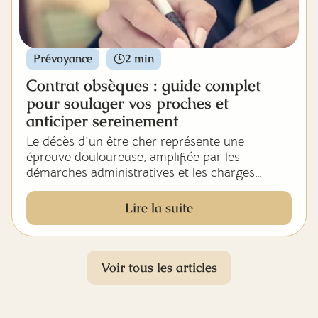
méconnue mais profondément apaisante, tant
pour soi que pour ses proches.
Prévoyance
2 min
Contrat obsèques : guide complet
pour soulager vos proches et
anticiper sereinement
Le décès d'un être cher représente une
épreuve douloureuse, amplifiée par les
démarches administratives et les charges
financières liées aux obsèques. Souscrire un
contrat obsèques permet de décharger ses
Lire la suite
proches de ces préoccupations matérielles au
moment le plus difficile. Ce guide complet vous
explique tout ce qu'il faut savoir sur les
contrats d'assurance obsèques pour faire le
Voir tous les articles
meilleur choix.