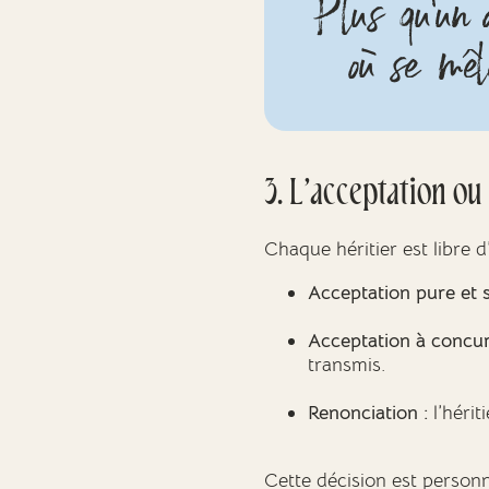
Plus qu’un a
où se mêle
3. L’acceptation ou 
Chaque héritier est libre d
Acceptation pure et s
Acceptation à concurr
transmis.
Renonciation :
l’hérit
Cette décision est person