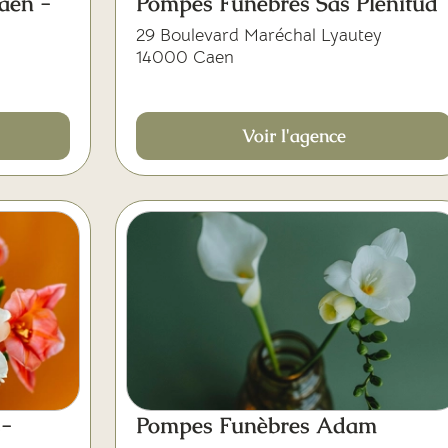
aen -
Pompes Funèbres Sas Plénitud
29 Boulevard Maréchal Lyautey
14000 Caen
Voir l'agence
s-
Pompes Funèbres Adam