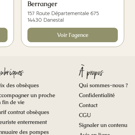
Berranger
157 Route Départementale 675
14430 Danestal
Voir l'agence
ubriques
À propos
ix des obsèques
Qui sommes-nous ?
ccompagner un proche
Confidentialité
 fin de vie
Contact
rif contrat obsèques
CGU
euriste enterrement
Signaler un contenu
nnuaire des pompes
Avis en ligne