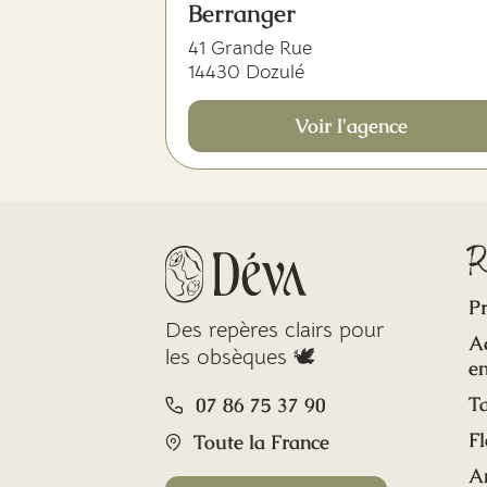
Berranger
41 Grande Rue
14430 Dozulé
Voir l'agence
R
Pr
Des repères clairs pour
A
les obsèques 🕊️
en
Ta
07 86 75 37 90
Fl
Toute la France
A