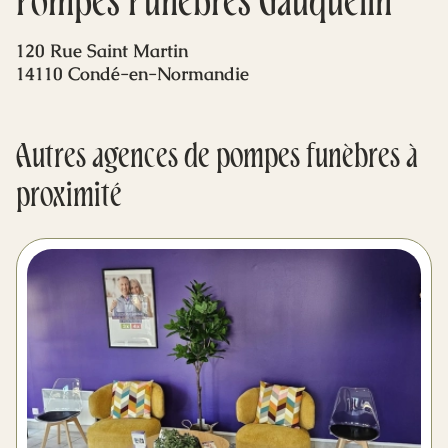
Pompes Funèbres Gauquelin
Mes dernières volontés
120 Rue Saint Martin
14110 Condé-en-Normandie
Autres agences de pompes funèbres à
proximité