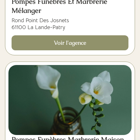
Pompes Funèbres Et Marbrerie
Mélanger
Rond Point Des Josnets
61100 La Lande-Patry
Voir l'agence
Pompes Funèbres Marbrerie Maison