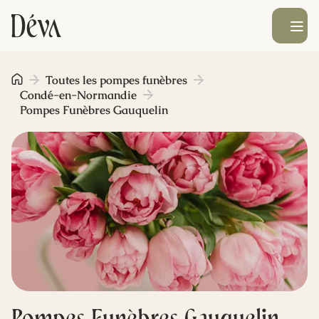
Ouvrir le men
Obsèques
Toutes les pompes funèbres
Condé-en-Normandie
Pompes Funèbres Gauquelin
Prévoyance
Monument funéraire
Livraison de fleurs
Blog