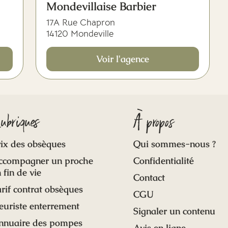
Mondevillaise Barbier
17A Rue Chapron
14120 Mondeville
Voir l'agence
ubriques
À propos
ix des obsèques
Qui sommes-nous ?
ccompagner un proche
Confidentialité
 fin de vie
Contact
rif contrat obsèques
CGU
euriste enterrement
Signaler un contenu
nnuaire des pompes
Avis en ligne