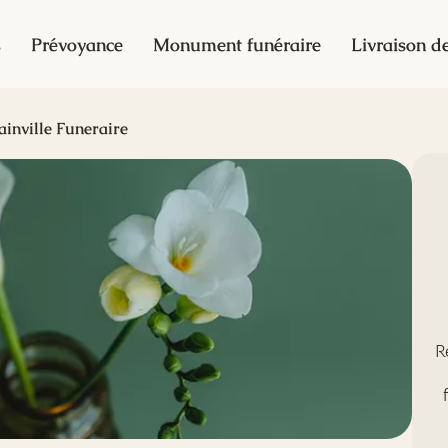
s
Prévoyance
Monument funéraire
Livraison de
ainville Funeraire
R