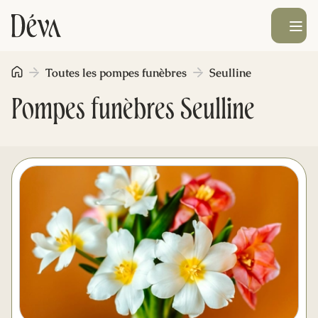
Ouvrir le men
Toutes les pompes funèbres
Seulline
Obsèques
Pompes funèbres Seulline
Prévoyance
Monument funéraire
Livraison de fleurs
Blog