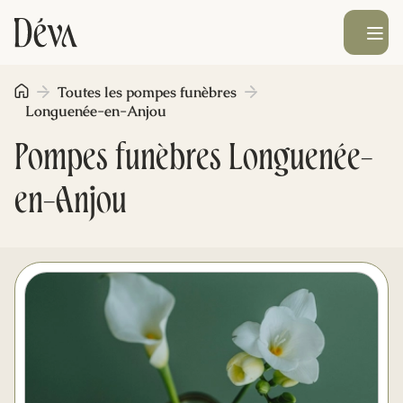
Ouvrir le men
Toutes les pompes funèbres
Obsèques
Longuenée-en-Anjou
Pompes funèbres Longuenée-
Prévoyance
en-Anjou
Monument funéraire
Livraison de fleurs
Blog