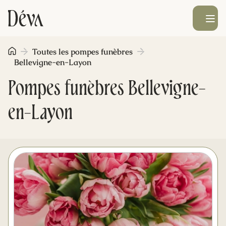
Ouvrir le men
Toutes les pompes funèbres
Obsèques
Bellevigne-en-Layon
Pompes funèbres Bellevigne-
Prévoyance
en-Layon
Monument funéraire
Livraison de fleurs
Blog