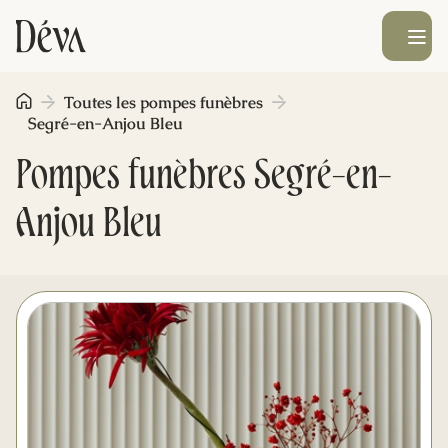
Ouvrir le men
Toutes les pompes funèbres
Obsèques
Segré-en-Anjou Bleu
Pompes funèbres Segré-en-
Prévoyance
Anjou Bleu
Monument funéraire
Livraison de fleurs
Blog