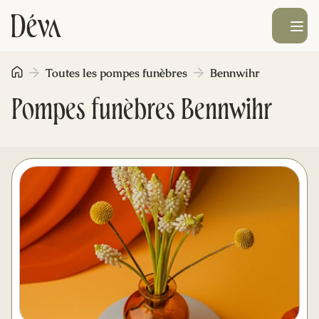
Ouvrir le men
Toutes les pompes funèbres
Bennwihr
Obsèques
Pompes funèbres Bennwihr
Prévoyance
Monument funéraire
Livraison de fleurs
Blog