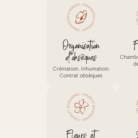
Organisation
F
d'obsèques
Chambre
d
Crémation, Inhumation,
Contrat obsèques
Fleurs et