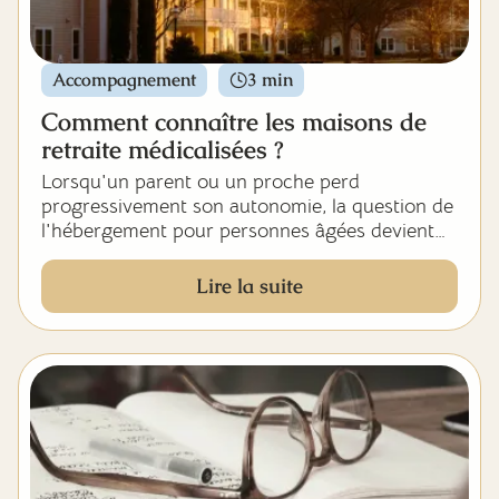
Accompagnement
3 min
Comment connaître les maisons de
retraite médicalisées ?
Lorsqu'un parent ou un proche perd
progressivement son autonomie, la question de
l'hébergement pour personnes âgées devient
pressante. Le maintien à domicile a ses limites,
l'hospitalisation en centre hospitalier ne
Lire la suite
constitue pas une solution durable, et toutes les
structures pour seniors ne se valent pas.
Choisir une maison de retraite médicalisée
engage le quotidien de votre proche pour
plusieurs années, parfois pour le reste de sa vie.
Cette décision ne doit ni se prendre dans
l'urgence, ni se résumer à la première place en