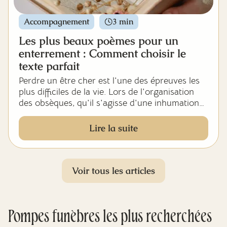
actes de décès en mairie, archives
départementales, formalités administratives
Accompagnement
3 min
après décès, organisation des obsèques et
Les plus beaux poèmes pour un
recours au généalogiste successoral.
enterrement : Comment choisir le
texte parfait
Perdre un être cher est l'une des épreuves les
plus difficiles de la vie. Lors de l'organisation
des obsèques, qu'il s'agisse d'une inhumation
au cimetière ou d'une crémation au
crématorium, trouver les mots justes pour
Lire la suite
rendre hommage à la personne décédée peut
sembler impossible. C'est pourquoi de
nombreuses familles endeuillées se tournent
vers la poésie lors de la cérémonie
Voir tous les articles
d'enterrement pour exprimer leurs émotions et
célébrer la mémoire du défunt. Dans cet article,
nous vous guidons dans le choix du plus beau
Pompes funèbres
poème pour les funérailles.
les plus recherchées