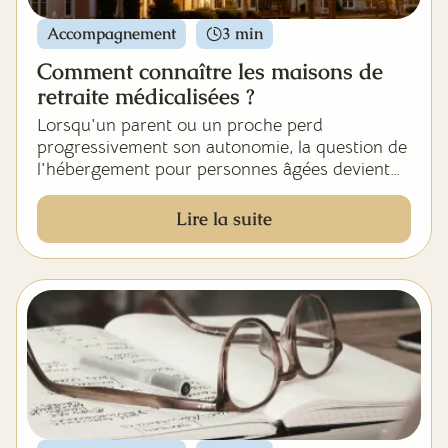
Accompagnement
3 min
Comment connaître les maisons de
retraite médicalisées ?
Lorsqu'un parent ou un proche perd
progressivement son autonomie, la question de
l'hébergement pour personnes âgées devient
pressante. Le maintien à domicile a ses limites,
l'hospitalisation en centre hospitalier ne
Lire la suite
constitue pas une solution durable, et toutes les
structures pour seniors ne se valent pas.
Choisir une maison de retraite médicalisée
engage le quotidien de votre proche pour
plusieurs années, parfois pour le reste de sa vie.
Cette décision ne doit ni se prendre dans
l'urgence, ni se résumer à la première place en
maison de retraite disponible. Voici les sept
critères qui font réellement la différence pour