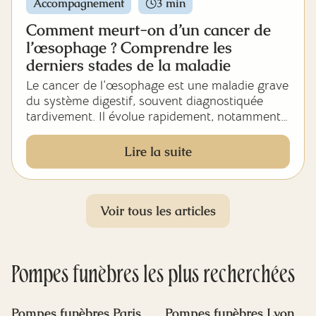
départementales, formalités administratives
Accompagnement
3 min
après décès, organisation des obsèques et
Comment meurt-on d’un cancer de
recours au généalogiste successoral.
l’œsophage ? Comprendre les
derniers stades de la maladie
Le cancer de l’œsophage est une maladie grave
du système digestif, souvent diagnostiquée
tardivement. Il évolue rapidement, notamment
lorsqu’il est lié à un reflux gastro-œsophagien
(RGO) chronique, au tabac, ou à une
Lire la suite
inflammation persistante des muqueuses
œsophagiennes.
Aux stades avancés, il entraîne des troubles
Voir tous les articles
majeurs : difficulté à avaler, vomissements
fréquents, douleurs sous le sternum, et perte
d’autonomie progressive.
Pompes funèbres
les plus recherchées
Dans cet article, Déva fait le point sur
l’évolution de ce type de cancer, les signes de
Pompes funèbres Paris
Pompes funèbres Lyon