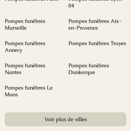
fin de vie et les solutions médicales pour
04
accompagner les personnes atteintes.
Pompes funèbres
Pompes funèbres Aix-
Marseille
en-Provence
Pompes funèbres
Pompes funèbres Troyes
Annecy
Pompes funèbres
Pompes funèbres
Nantes
Dunkerque
Pompes funèbres Le
Mans
Voir plus de villes