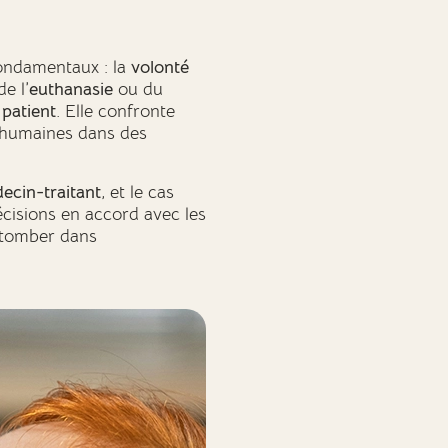
fondamentaux : la
volonté
de l’
euthanasie
ou du
 patient
. Elle confronte
 humaines dans des
ecin-traitant
, et le cas
écisions en accord avec les
 tomber dans