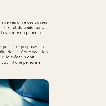
in de vie
, offre des balises
t. L’
arrêt du traitement
,
à la
volonté du patient
ou,
e
, peut être proposée en
ité de vie. Cette sédation,
que le
médecin doit
nation d’une
personne