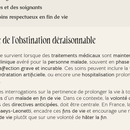
s et des soignants
ins respectueux en fin de vie
e de l'obstination déraisonnable
le survient lorsque des
traitements médicaux
sont
mainte
linique
avéré pour la
personne malade
, souvent en
phase
affection grave et incurable
. Ces soins peuvent inclure la ve
dratation artificielle
, ou encore une
hospitalisation
prolon
.
 interrogations sur la pertinence de prolonger la vie à to
es
d’un
malade en fin de vie
. Dans ce contexte, la
volonté 
s des
directives anticipées
, doit être centrale. En France, 
laeys-Leonetti
, encadre ces
fins de vie
et encourage une ré
e vie
plutôt que sur une volonté de
hâter la fin
.