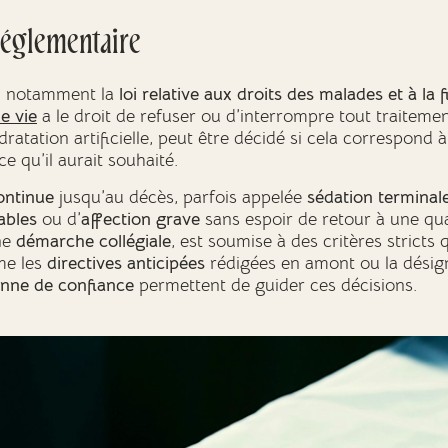
 réglementaire
is, notamment la
loi relative aux droits des malades et à la f
de vie
a le droit de refuser ou d’interrompre tout traitemen
ydratation artificielle, peut être décidé si cela correspond 
ce qu’il aurait souhaité.
ontinue
jusqu’au décès, parfois appelée
sédation terminal
ables
ou d’
affection grave
sans espoir de retour à une qual
ne
démarche collégiale
, est soumise à des critères stricts 
me les
directives anticipées
rédigées en amont ou la désig
nne de confiance
permettent de guider ces décisions.