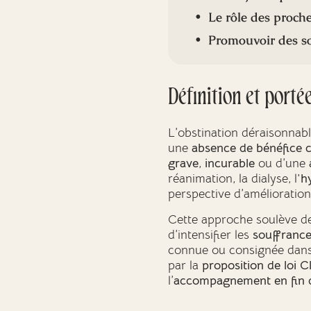
Le rôle des proche
Promouvoir des so
Définition et porté
L’obstination déraisonnab
une
absence de bénéfice c
grave
,
incurable
ou d’une
réanimation, la dialyse, l'
hy
perspective d’amélioration
Cette approche soulève des
d’intensifier les
souffranc
connue ou consignée dan
par la
proposition de loi C
l’
accompagnement en fin d