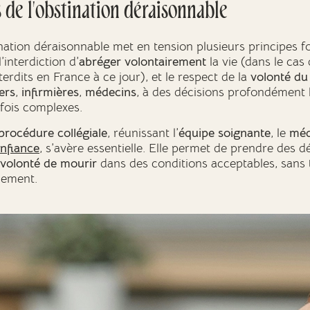
 de l'obstination déraisonnable
tination déraisonnable met en tension plusieurs principes 
 l’interdiction d’
abréger volontairement
la vie (dans le cas 
nterdits en France à ce jour), et le respect de la
volonté du
ers
,
infirmières
,
médecins
, à des décisions profondément
fois complexes.
procédure collégiale
, réunissant l’
équipe soignante
, le
méd
nfiance
, s’avère essentielle. Elle permet de prendre des d
volonté de mourir
dans des conditions acceptables, sans
nement.