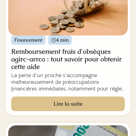
façon de participer à cette forme de solidarité
contemporaine. Ce guide exhaustif vous
accompagne dans toutes les dimensions de
cette démarche délicate.
Financement
4 min
Remboursement frais d'obsèques
agirc-arrco : tout savoir pour obtenir
cette aide
La perte d'un proche s'accompagne
malheureusement de préoccupations
financières immédiates, notamment pour régler
les frais funéraires qui représentent une charge
considérable pour les familles endeuillées. Selon
Lire la suite
les dernières études, le coût moyen des
obsèques en France oscille entre 3 350 € pour
une inhumation et 3 609 € pour une
crémation, des sommes qui peuvent grimper
jusqu'à 4 730 € selon la complexité des