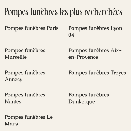
le coût d’une inhumation dépend de nombreux
Pompes funèbres
facteurs. Dans cet article, Déva vous aide à y
les plus recherchées
voir plus clair.
Pompes funèbres Paris
Pompes funèbres Lyon
04
Pompes funèbres
Pompes funèbres Aix-
Marseille
en-Provence
Pompes funèbres
Pompes funèbres Troyes
Annecy
Pompes funèbres
Pompes funèbres
Nantes
Dunkerque
Pompes funèbres Le
Mans