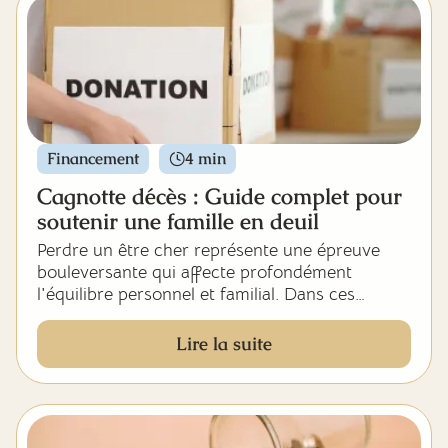
Financement
4 min
Cagnotte décès : Guide complet pour
soutenir une famille en deuil
Perdre un être cher représente une épreuve
bouleversante qui affecte profondément
l'équilibre personnel et familial. Dans ces
moments difficiles, la cagnotte décès s'est
imposée comme une solution moderne
Lire la suite
permettant d'apporter un soutien concret aux
proches endeuillés. Entre volonté de manifester
sa sympathie et interrogations pratiques sur les
usages appropriés, nombreuses sont les
personnes qui s'interrogent sur la meilleure