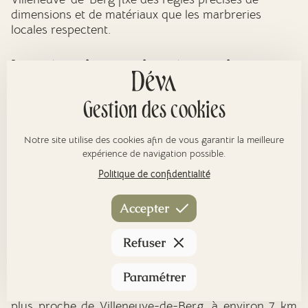
dimensions et de matériaux que les marbreries
locales respectent.
La crémation : trois crématoriums
accessibles depuis Villeneuve-de-Berg
Gestion des cookies
Villeneuve-de-Berg ne dispose pas de crématorium
Notre site utilise des cookies afin de vous garantir la meilleure
sur son territoire, mais trois établissements sont
expérience de navigation possible.
accessibles à des distances raisonnables. Les
Politique de confidentialité
agences de
pompes funèbres Villeneuve-de-Berg
organisent le transport et la logistique vers le
crématorium choisi par la famille.
Accepter
Crématorium de Lavilledieu - le plus
Refuser
proche
Le
Crématorium de Lavilledieu
(220 chemin des
Paramétrer
Persèdes, 07170 Lavilledieu) est le crématorium le
plus proche de Villeneuve-de-Berg, à environ 7 km