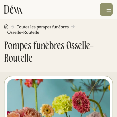
Ouvrir le men
Toutes les pompes funèbres
Obsèques
Osselle-Routelle
Pompes funèbres Osselle-
Prévoyance
Routelle
Monument funéraire
Livraison de fleurs
Blog