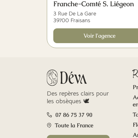
Franche-Comté S. Liégeon
3 Rue De La Gare
39700 Fraisans
Voir l'agence
R
Pr
Des repères clairs pour
A
les obsèques 🕊️
en
Ta
07 86 75 37 90
Fl
Toute la France
A