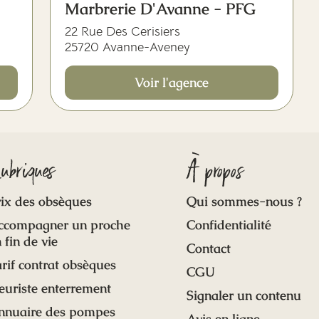
Marbrerie D'Avanne - PFG
22 Rue Des Cerisiers
25720 Avanne-Aveney
Voir l'agence
ubriques
À propos
ix des obsèques
Qui sommes-nous ?
ccompagner un proche
Confidentialité
 fin de vie
Contact
rif contrat obsèques
CGU
euriste enterrement
Signaler un contenu
nnuaire des pompes
Avis en ligne