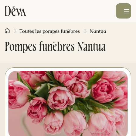
Ouvrir le men
Toutes les pompes funèbres
Nantua
Obsèques
Pompes funèbres Nantua
Prévoyance
Monument funéraire
Livraison de fleurs
Blog