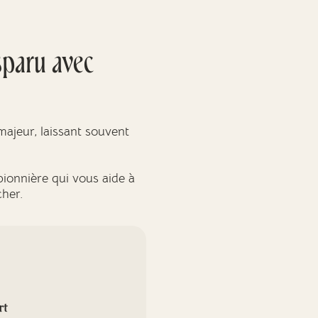
sparu avec
ajeur, laissant souvent
pionnière qui vous aide à
cher.
rt