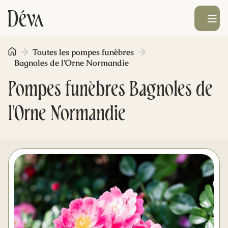
Ouvrir le men
Toutes les pompes funèbres
Obsèques
Bagnoles de l'Orne Normandie
Pompes funèbres Bagnoles de
Prévoyance
l'Orne Normandie
Monument funéraire
Livraison de fleurs
Blog