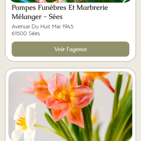
Mes dernières volontés
Pompes Funèbres Et Marbrerie
Mélanger - Sées
Avenue Du Huit Mai 1945
61500 Sées
Voir l'agence