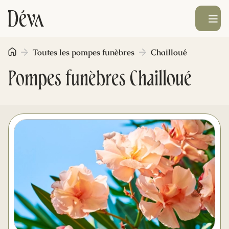
Ouvrir le men
Toutes les pompes funèbres
Chailloué
Obsèques
Pompes funèbres Chailloué
Prévoyance
Monument funéraire
Livraison de fleurs
Blog