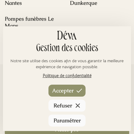
Nantes
Dunkerque
Pompes funèbres Le
Mans
Gestion des cookies
Voir plus de villes
Notre site utilise des cookies afin de vous garantir la meilleure
expérience de navigation possible.
Politique de confidentialité
Accepter
Des repères clairs pour les obsèques 🕊️
Refuser
07 86 75 37 90
Toute la France
Paramétrer
Accès pro