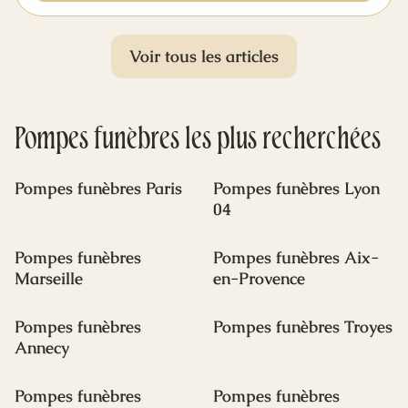
une fosse au cimetière, demeure aujourd'hui
l'une des options les plus choisies par les
familles françaises face à la crémation. Mais
Voir tous les articles
que faut-il vraiment savoir sur l'inhumation ?
Quelles sont les démarches funéraires, les
coûts des funérailles, et les aspects pratiques à
Pompes funèbres
considérer pour cette mise au tombeau ?
les plus recherchées
Pompes funèbres Paris
Pompes funèbres Lyon
04
Pompes funèbres
Pompes funèbres Aix-
Marseille
en-Provence
Pompes funèbres
Pompes funèbres Troyes
Annecy
Pompes funèbres
Pompes funèbres