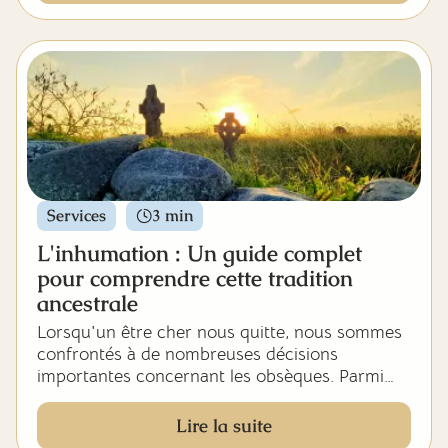
promettait autrefois une sépulture éternelle, fait
l'objet d'une situation juridique paradoxale qu'il
convient d'éclaircir pour mieux comprendre les
options disponibles aujourd'hui en matière
d'inhumation.
Services
3 min
L'inhumation : Un guide complet
pour comprendre cette tradition
ancestrale
Lorsqu'un être cher nous quitte, nous sommes
confrontés à de nombreuses décisions
importantes concernant les obsèques. Parmi
elles, le choix du mode de sépulture occupe une
place centrale. L'inhumation, pratique
Lire la suite
millénaire qui consiste à enterrer le défunt dans