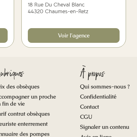
18 Rue Du Cheval Blanc
44320 Chaumes-en-Retz
Voir l'agence
ubriques
À propos
ix des obsèques
Qui sommes-nous ?
ccompagner un proche
Confidentialité
 fin de vie
Contact
rif contrat obsèques
CGU
euriste enterrement
Signaler un contenu
nnuaire des pompes
Avis en ligne