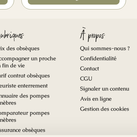
ubriques
À propos
ix des obsèques
Qui sommes-nous ?
ccompagner un proche
Confidentialité
 fin de vie
Contact
rif contrat obsèques
CGU
euriste enterrement
Signaler un contenu
nnuaire des pompes
Avis en ligne
unèbres
Gestion des cookies
omparateur pompes
unèbres
ssurance obsèques