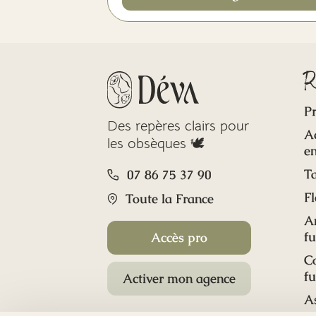
R
Pr
Des repères clairs pour
A
les obsèques 🕊️
en
Ta
07 86 75 37 90
Fl
Toute la France
A
f
Accès pro
C
f
Activer mon agence
A