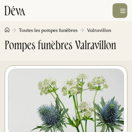
Ouvrir le men
Toutes les pompes funèbres
Valravillon
Obsèques
Pompes funèbres Valravillon
Prévoyance
Monument funéraire
Livraison de fleurs
Blog