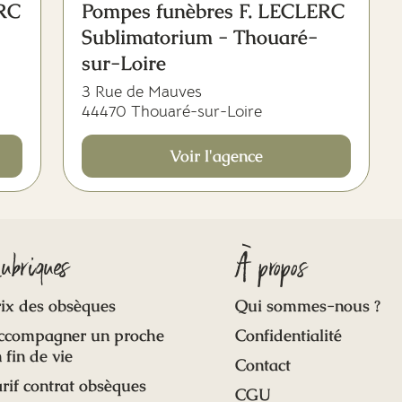
ERC
Pompes funèbres F. LECLERC
Sublimatorium - Thouaré-
sur-Loire
3 Rue de Mauves
44470 Thouaré-sur-Loire
Voir l'agence
ubriques
À propos
ix des obsèques
Qui sommes-nous ?
ccompagner un proche
Confidentialité
 fin de vie
Contact
rif contrat obsèques
CGU