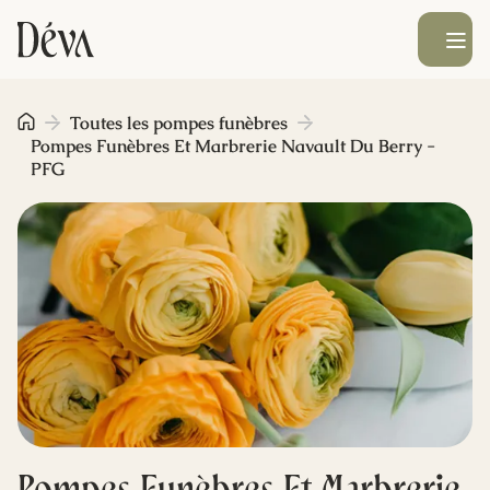
Ouvrir le men
Obsèques
Toutes les pompes funèbres
Pompes Funèbres Et Marbrerie Navault Du Berry -
PFG
Prévoyance
Monument funéraire
Livraison de fleurs
Blog