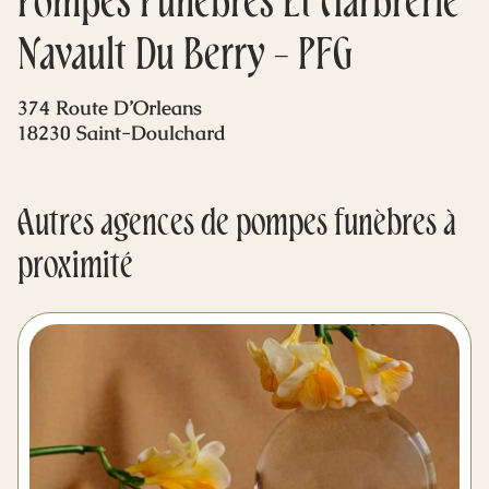
Pompes Funèbres Et Marbrerie
Mes dernières volontés
Navault Du Berry - PFG
374 Route D’Orleans
18230 Saint-Doulchard
Autres agences de pompes funèbres à
proximité