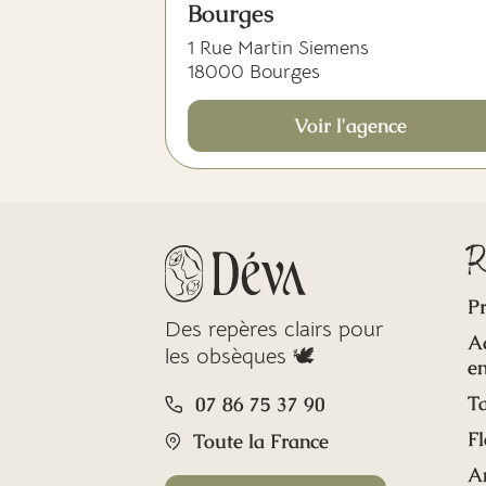
Bourges
1 Rue Martin Siemens
18000 Bourges
Voir l'agence
R
Pr
Des repères clairs pour
A
les obsèques 🕊️
en
Ta
07 86 75 37 90
Fl
Toute la France
A