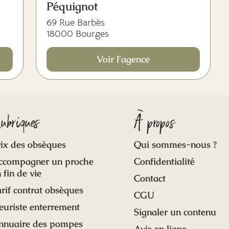
Péquignot
69 Rue Barbès
18000 Bourges
Voir l'agence
ubriques
À propos
ix des obsèques
Qui sommes-nous ?
ccompagner un proche
Confidentialité
 fin de vie
Contact
rif contrat obsèques
CGU
euriste enterrement
Signaler un contenu
nnuaire des pompes
Avis en ligne