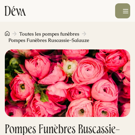
Ouvrir le men
Obsèques
Toutes les pompes funèbres
Pompes Funèbres Ruscassie-Salauze
Prévoyance
Monument funéraire
Livraison de fleurs
Blog
Pompes Funèbres Ruscassie-