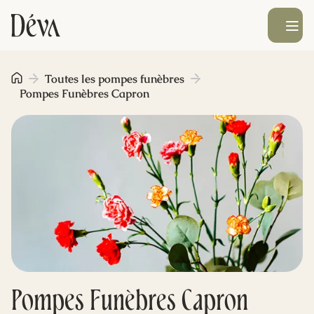
Ouvrir le men
Obsèques
Toutes les pompes funèbres
Pompes Funèbres Capron
Prévoyance
Monument funéraire
Livraison de fleurs
Blog
Pompes Funèbres Capron