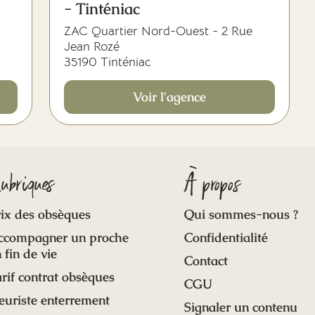
- Tinténiac
ZAC Quartier Nord-Ouest - 2 Rue
Jean Rozé
35190 Tinténiac
Voir l'agence
ubriques
À propos
ix des obsèques
Qui sommes-nous ?
ccompagner un proche
Confidentialité
 fin de vie
Contact
rif contrat obsèques
CGU
euriste enterrement
Signaler un contenu