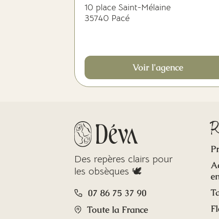
10 place Saint-Mélaine
35740 Pacé
Voir l'agence
R
Pr
Des repères clairs pour
A
les obsèques 🕊️
en
Ta
07 86 75 37 90
Fl
Toute la France