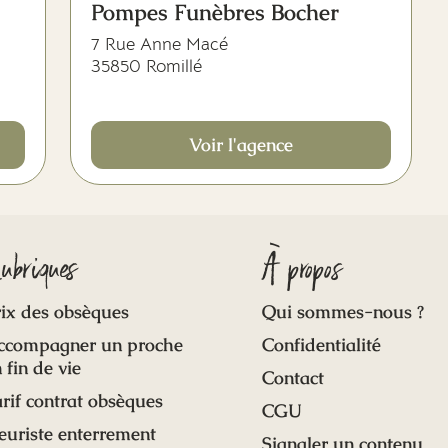
Pompes Funèbres Bocher
7 Rue Anne Macé
35850 Romillé
Voir l'agence
ubriques
À propos
ix des obsèques
Qui sommes-nous ?
ccompagner un proche
Confidentialité
 fin de vie
Contact
rif contrat obsèques
CGU
euriste enterrement
Signaler un contenu