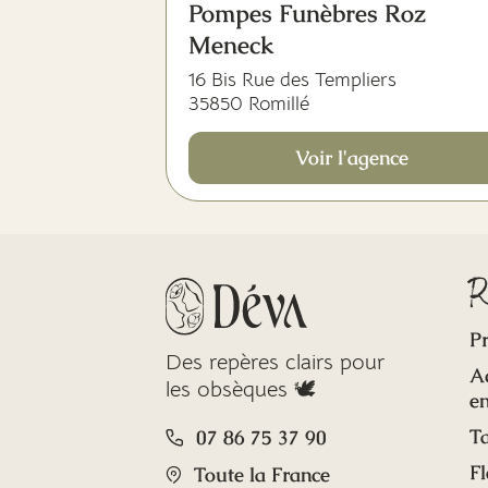
Pompes Funèbres Roz
Meneck
16 Bis Rue des Templiers
35850 Romillé
Voir l'agence
R
Pr
Des repères clairs pour
A
les obsèques 🕊️
en
Ta
07 86 75 37 90
Fl
Toute la France