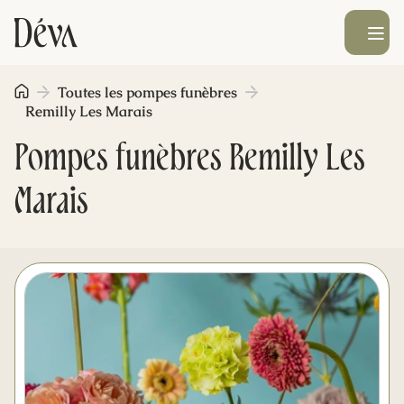
Ouvrir le men
Toutes les pompes funèbres
Obsèques
Remilly Les Marais
Pompes funèbres Remilly Les
Prévoyance
Marais
Monument funéraire
Livraison de fleurs
Blog